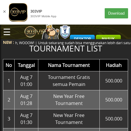
×
303VIP
Download
303VIP Mobile App
☰
DESKTOP
MASUK
NEW :
ari 10 ribu loh, WOOOW! | Untuk sekarang sudah bisa menggunakan lebih dari 
TOURNAMENT LIST
No
Tanggal
Nama Tournament
Hadiah
Aug 7
Tournament Gratis
1
500.000
01:00
semua Pemain
Aug 7
New Year Free
2
500.000
01:28
Tournament
Aug 7
New Year Free
3
500.000
01:30
Tournament