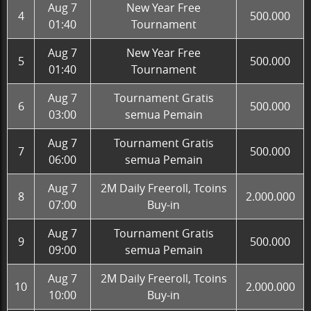
Aug 7
New Year Free
4
500.000
01:40
Tournament
Aug 7
New Year Free
5
500.000
01:40
Tournament
Aug 7
Tournament Gratis
6
500.000
03:00
semua Pemain
Aug 7
Tournament Gratis
7
500.000
06:00
semua Pemain
Aug 7
2M Daily Freeroll, Tcoins
8
2.000.000
07:00
Buy-in
Aug 7
Tournament Gratis
9
500.000
09:00
semua Pemain
Aug 7
2M Daily Freeroll, Tcoins
10
2.000.000
10:00
Buy-in